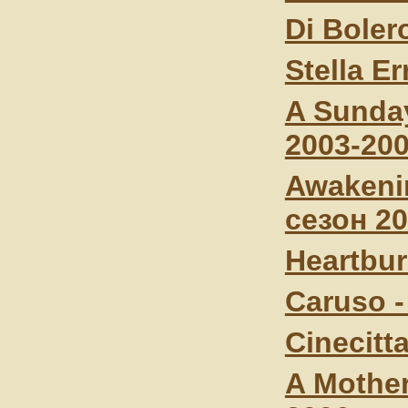
Di Boler
Stella E
A Sunday
2003-20
Awakeni
сезон 2
Heartbur
Caruso -
Cinecitt
A Mother