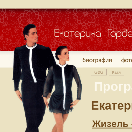
G&G
Катя
Прог
Екатер
Жизель -