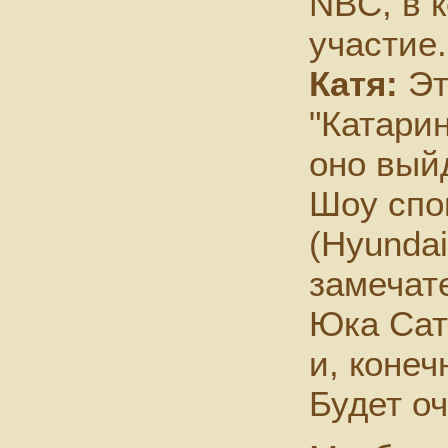
NBC, в 
участие.
Катя:
Эт
"Катарин
оно вый
Шоу спо
(Hyundai
замечат
Юка Сат
и, конеч
Будет оч