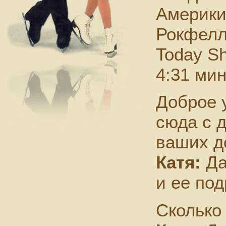
Америки
Рокфелл
Today S
4:31 мин
Доброе 
сюда с д
ваших д
Катя:
Да
и ее под
Сколько