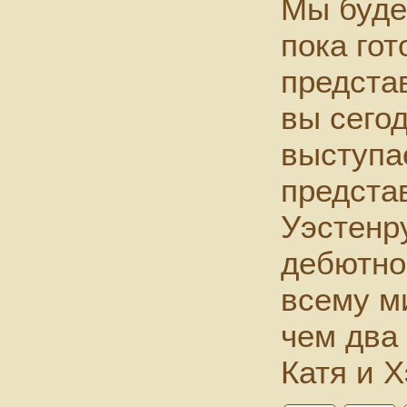
Мы буде
пока гот
предста
вы сего
выступа
предста
Уэстенр
дебютно
всему м
чем два
Катя и Х