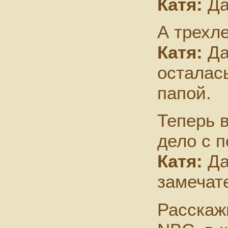
Катя:
Да
А трехл
Катя:
Да
осталас
папой.
Теперь 
дело с 
Катя:
Да
замечат
Расскаж