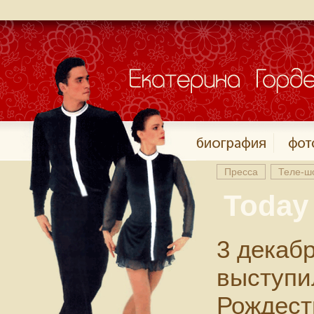
Пресса
Теле-ш
Today
3 декабр
выступи
Рождест