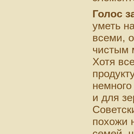
Голос з
уметь н
всеми, 
чистым 
Хотя вс
продукту
немного
и для зе
Советск
похожи 
семей, 