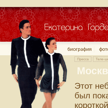
Пресса
Теле-ш
Москв
Этот не
был пок
коротко