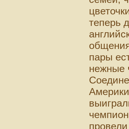
цветочки
теперь 
английс
общения
пары ес
нежные 
Соедин
Америки
выиграл
чемпион
провели