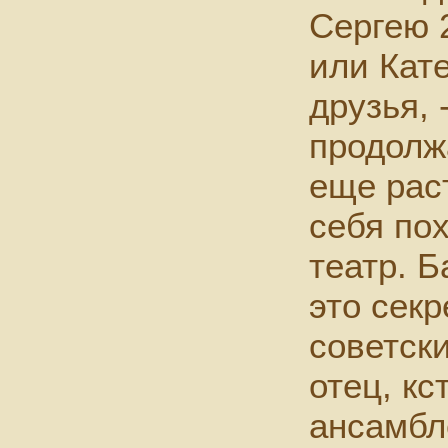
Сергею 2
или Кате
друзья, 
продолж
еще раст
себя по
театр. Б
это сек
советски
отец, кс
ансамбл