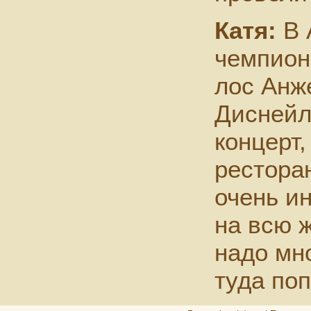
Катя:
В 
чемпион
лос Анж
Диснейл
концерт,
рестора
очень и
на всю ж
надо мно
туда поп