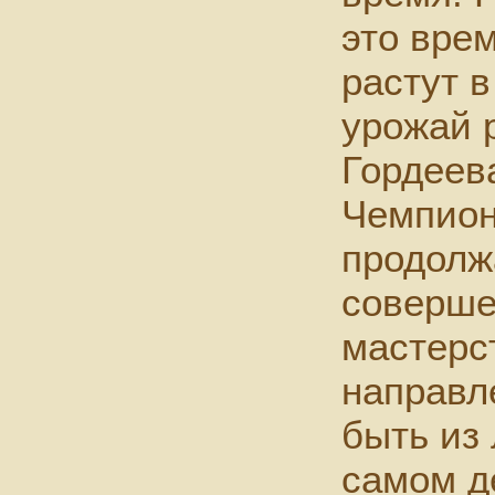
это врем
растут в
урожай р
Гордеева
Чемпион
продолж
соверше
мастерс
направл
быть из 
самом д