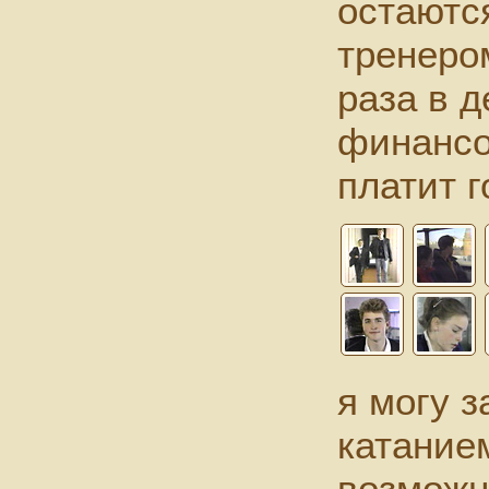
остаютс
тренеро
раза в д
финансо
платит г
я могу 
катанием
возможн