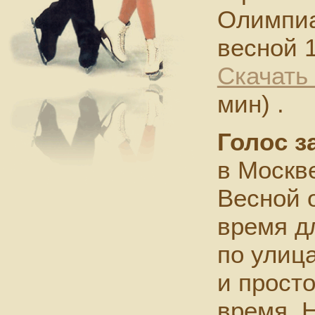
Олимпиа
весной 1
Скачать
мин) .
Голос з
в Москве
Весной о
время дл
по улица
и прост
время. 