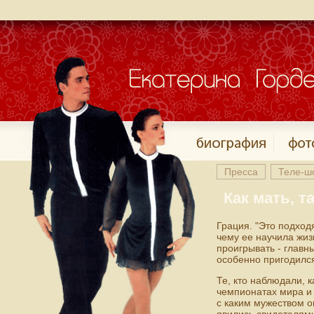
Пресса
Теле-ш
Как мать, т
Грация. "Это подход
чему ее научила жиз
проигрывать - главн
особенно пригодилс
Те, кто наблюдали, 
чемпионатах мира и 
с каким мужеством о