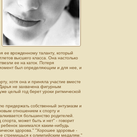
ря ее врожденному таланту, который
тлетов высшего класса. Она настолько
твезли ее на каток. Потеря
 момент был определяющим и для нее, и
рту, хотя она и приняла участие вместе
 "Дарья не захвачена фигурным
уже целый год берет уроки ритмической
тю придержать собственный энтузиазм и
оровым отношением к спорту и
талкивается большинство родителей.
спорта, может быть и нет" - говорит
ой ребенок занимался каким-нибудь
зически здорова." "Хорошее здоровье -
и не стремишься к олимпийским медалям."