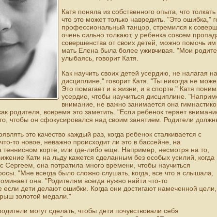
Катя поняла из собственного опыта, что толкать
что это может только навредить. "Это ошибка," г
профессиональный танцор, стремился к соверше
очень сильно толкают, у ребенка совсем пропад
совершенства от своих детей, можно помочь им 
мать Елена была более уживчивая. "Мои родител
улыбаясь, говорит Катя.
Как научить своих детей усердию, не налагая н
дисциплине," говорит Катя. "Ты никогда не мо
Это помагает и в жизни, и в спорте." Катя пони
усердие, чтобы научиться дисциплине. "Наприм
внимание, не важно занимается она гимнастикой 
 как родителя, вовремя это заметить. "Если ребенок теряет вниман
го, чтобы он сфокусировался над своим занятием. Родители должн
являть это качество каждый раз, когда ребенок сталкивается с
что-то новое, неважно происходит ли это в бассейне, на
 теннисном корте, или где-либо еще. Например, несмотря на то,
вижение Кати на льду кажется сделанным без особых усилий, когда
 с Сергеем, она потратила много времени, чтобы научиться
осы. "Мне всегда было сложно слушать, когда, все что я слышала,
поминает она. "Родителям всегда нужно найти что-то
 если дети делают ошибки. Когда они достигают намеченной цели,
грыш золотой медали."
родители могут сделать, чтобы дети почувствовали себя