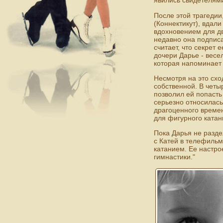
явились свидетелями
После этой трагедии
(Коннектикут), вдал
вдохновением для дв
недавно она подписа
считает, что секрет 
дочери Дарье - весе
которая напоминает 
Несмотря на это схо
собственной. В четы
позволил ей попасть
серьезно относилась 
драгоценного времен
для фигурного катан
Пока Дарья не разде
с Катей в телефильме
катанием. Ее настро
гимнастики."