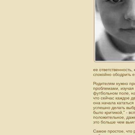
ее ответственность,
спокойно ободрить е
Родителям нужно про
проблемами, изучая 
футбольном поле, на
что сейчас каждое д
она начала кататься
успешно делать выбр
было критикой," - вс
положительное, даже
это больше чем выи
Самое простое, что 