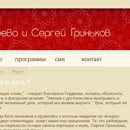
оу
Видео
ак и дочь?
ящее слово," - говорит Екатерина Гордеева, пытаясь объяснить,
нь в фигурном катании. "Умение с достоинством выигрывать и
ый жизненный урок, который мы можем выучить." Урок, который ей
я.
как Катя скользила и кружилась к золотым медалям на четырех
двух олимпиадах, знают какая она грациозная. Те, кто наблюдали,
на перенесла потерю своега партнера и мужа, Сергея Гринькова,