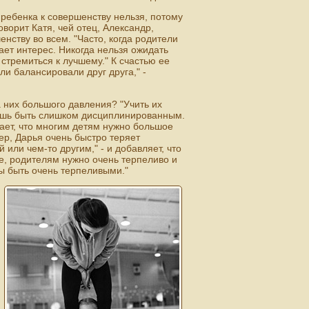
 ребенка к совершенству нельзя, потому
оворит Катя, чей отец, Александр,
нству во всем. "Часто, когда родители
ает интерес. Никогда нельзя ожидать
стремиться к лучшему." К счастью ее
и балансировали друг друга," -
а них большого давления? "Учить их
жешь быть слишком дисциплинированным.
мает, что многим детям нужно большое
ер, Дарья очень быстро теряет
или чем-то другим," - и добавляет, что
ие, родителям нужно очень терпеливо и
ы быть очень терпеливыми."