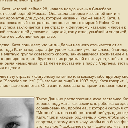
 изумительной грации.
, Катя, которой сейчас 28, начала новую жизнь в Симсбери
и от своей родной Москвы. Она стала автором известной книги и
ух ароматов для духов, которые названы (как же еще?) Катя, а
ла рекламный контракт на несколько лет с фирмой Rolex. Она
ее успеха заключается в ее страсти к фигурному катанию и любви к
лой семилетней девочке с широкой, как у отца, улыбкой и энергией,
Кате ее собственное детство.
дство, Катя понимает, что жизнь Дарьи намного отличается от ее
ре года Катина карьера в фигурном катании уже началась, благода
 в элитную группу советского спорта, занимавшуюся воспитанием а
к тренировкам, что будила своих родителей в пять утра, чтобы те о
и была немыслима. В 11 лет ее поставили в пару с Сергеем, этот
ия в целом.
ляет эту страсть к фигурному катанию или какому-либо другому спо
 "Snowden on Ice" ("Снеговик на льду") в 1997 году. Катя говорит:
ение часто меняется. Она заинтересована танцами и плаванием и 
Такое Дашино расположение духа заставило Ка
хорошо подумать, как воспитать ребенка со зд
соревнованиям, проблема, с которой сегодня с
"Может быть она выберет какой-нибудь один вид 
Катя. "Как и каждый родитель, я хочу, чтобы м
спортом, потому что я хочу, чтобы она была фи
это главное,"- добавляет она - "даже если ты 