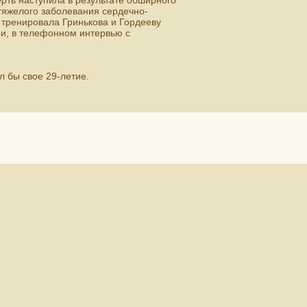
рть наступила в результате обширного
 тяжелого заболевания сердечно-
 тренировала Гринькова и Гордееву
и, в телефонном интервью с
 бы свое 29-летие.