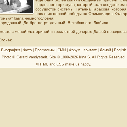
еще один более мягкий сердечный приступ. Сме
сердечного приступа, который стал следствием
сосудистой системы. Татьяна Тарасова, которая
после их первой победы на Олимпиаде в Калгар
гонька" была немногословна:
порядочный. До-бро-по-ря-доч-ный. Я люблю его. Любила...
есте с женой Екатериной и трехлетней дочерью Дашей праздновал
Огонёк.
Биография
|
Фото
|
Программы
|
СМИ
|
Форум
|
Контакт
|
Домой
|
English
Photo © Gerard Vandystadt. Site © 1999-2026
Irina S
. All Rights Reserved.
XHTML
and
CSS
make us happy.