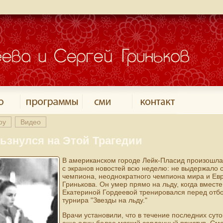
оу
Видео
ьзнулся на Этой Трагедии
В американском городе Лейк-Пласид произошла 
с экранов новостей всю неделю: не выдержало 
чемпиона, неоднократного чемпиона мира и Ев
Гринькова. Он умер прямо на льду, когда вмест
Екатериной Гордеевой тренировался перед отб
турнира "Звезды на льду."
Врачи установили, что в течение последних сут