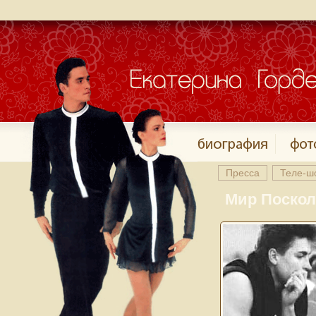
Пресса
Теле-ш
Мир Поскол