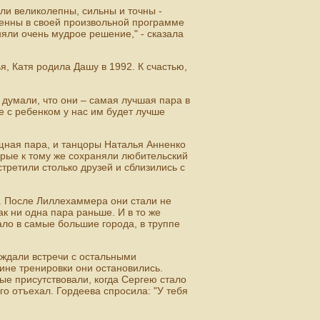
и великолепны, сильны и точны -
венны в своей произвольной программе
яли очень мудрое решение," - сказала
, Катя родила Дашу в 1992. К счастью,
е думали, что они – самая лучшая пара в
же с ребенком у нас им будет лучше
ящная пара, и танцоры Наталья Анненко
торые к тому же сохраняли любительский
стретили столько друзей и сблизились с
о. После Лиллехаммера они стали не
к ни одна пара раньше. И в то же
ало в самые большие города, в труппе
 ждали встречи с остальными
ине тренировки они остановились.
орые присутствовали, когда Сергею стало
го отъехал. Гордеева спросила: "У тебя