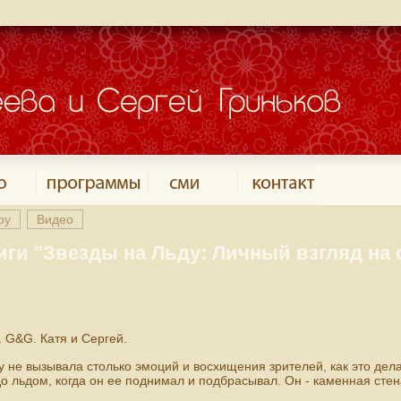
оу
Видео
ниги "Звезды на Льду: Личный взгляд на
. G&G. Катя и Сергей.
у не вызывала столько эмоций и восхищения зрителей, как это дела
до льдом, когда он ее поднимал и подбрасывал. Он - каменная сте