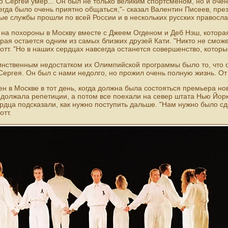
то Сергей умер... Он был не только великим спортсменом, но и оч
егда было очень приятно общаться,"- сказал Валентин Писеев, пр
е службы прошли по всей России и в нескольких русских правосл
 на похороны в Москву вместе с Джеем Огденом и Деб Нэш, котора
орая остается одним из самых близких друзей Кати. "Никто не смож
котт. "Но в наших сердцах навсегда останется совершенство, котор
динственным недостатком их Олимпийской программы было то, что 
Сергея. Он был с нами недолго, но прожил очень полную жизнь. От э
н в Москве в тот день, когда должна была состояться премьера нов
должала репетиции, а потом все поехали на север штата Нью Йорк
ердца подсказали, как нужно поступить дальше. "Нам нужно было с
отт.