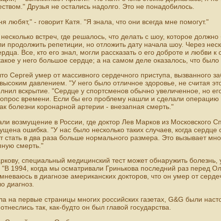
ством." Друзья не остались надолго. Это не понадобилось.
я любят," - говорит Катя. "Я знала, что они всегда мне помогут."
несколько встреч, где решалось, что делать с шоу, которое должно
и продолжить репетиции, но отложить дату начала шоу. Через неск
рдца. Все, кто его знал, могли рассказать о его доброте и любви к
какое у него большое сердце; а на самом деле оказалось, что было
что Сергей умер от массивного сердечного приступа, вызванного 
высоким давлением. "У него было отличное здоровье, не считая эт
лнил вскрытие. "Сердце у спортсменов обычно увеличенное, но е
вопрос времени. Если бы его проблему нашли и сделали операцию 
к болезни коронарной артерии - внезапная смерть."
али возмущение в России, где доктор Лев Марков из Московского С
ущена ошибка. "У нас было несколько таких случаев, когда сердце 
т стать в два раза больше нормального размера. Это вызывает мн
пную смерть."
ркову, специальный медицинский тест может обнаружить болезнь, 
"В 1994, когда мы осматривали Гринькова последний раз перед О
омневаюсь в диагнозе американских докторов, что он умер от серде
о диагноз.
а на первые страницы многих российских газетах, G&G были наст
тнеслись так, как-будто он был главой государства.