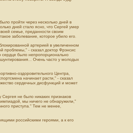
 было пройти через несколько дней в
олько дней стало ясно, что Сергей умер
 своей семье, преданности своим
 такое заболевание, которое убило его.
заблокированной артерией в увеличенном
ой проблемы," - сказал доктор Фрэнсис
го сердце было непропорционально
шунтирования... Очень часто у молодых
портивно-оздоровительного Центра,
спортсмена начинает расти," - сказал
ожество сердечных дисфункций и может
у Сергея не было никаких признаков
лимпиадой, мы ничего не обнаружили,"
чного приступа." Тем не менее,
оящими российскими героями, а к его