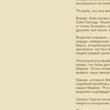
восхищаться ее муже
"Я знала, что они мен
Вскоре, Кейн провел 
Лэйк Пласиде. Решил
от очень большого се
друзьям, все знали, 
Вскрытие показало, 
сердце, изведенном 
Варна, который выпо
увеличено, это был 
людей первый призна
Эти результаты вызв
сказал, что была доп
Марков. "И оно може
вызвать такую внеза
Однако, согласно Ма
подобной проблемы. 
сказал Марков. "Я с
вскрытие подтвердил
Смерть Сергея попал
смерти и похоронам о