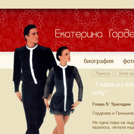
Пресса
Теле-ш
Глава из к
шоу"
Глава 5: Трагедии
Гордеева и Гриньков
Ни одна пара на льд
казалось, летала на