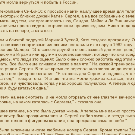
атя могла вернуться и побыть в России.
лекомпании Си-Би-Эс с просьбой найти наилучшее время для телетр
екоторых близких друзей Кати и Сергея, а на все собранные с веч
мать над тем, как организовать шоу, Сандра, Майкл и Ли Энн начал
чше чем просто сидеть потрясенным произошедшим. Никто тогда д
ать на вечере, а кататься.
м и близкой подругой Мариной Зуевой, Катя создала программу. Он
к советские спортивные чиновники поставили их в пару в 1982 году
онию Малера. "Это совсем другой и очень важный для меня день," -
йскими Играми или другими соревнованиями, потому что они всегд
деюсь, что люди это оценят. Было очень сложно работать над этим
ать. Все было еще слишком свежо в памяти." На каждой тренировк
было рядом Сергея. В то же время ее переполняло желание донести д
т для нее фигурное катание. "Я катаюсь для Сергея и надеюсь, что
на лед," - говорит она. "Я знаю, что мы могли красиво кататься, что
ебе, и я чувствовала, когда у нас хорошо получалось. А теперь я о
ак я буду кататься одна."
тели на нее смотреть, и не могли оторвать от нее глаз тем вечеро
ровне, на каком каталась с Сергеем," - сказала она.
шее катание, но это была другая жизнь. А теперь мне важно просто
тот вечер был праздником жизни. Сергей любил жизнь, и всегда пыта
ся не только в фигурном катании, она прекрасна сама по себе."
 были включены многие любимые номера Сергея. Кроме труппы Зве
торый знал Сергея с 12 лет, Оксана Баюл, танцоры Марина Климов