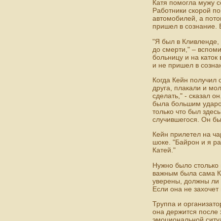
Катя помогла мужу с
Работники скорой по
автомобилей, а пото
пришел в сознание. Е
"Я был в Кливленде,
до смерти," – вспом
больницу и на каток 
и не пришел в сознан
Когда Кейн получил
друга, плакали и мо
сделать," - сказал 
была большим ударом
только что был здес
случившегося. Он бы
Кейн прилетел на ча
шоке. "Байрон и я р
Катей."
Нужно было столько 
важным была сама Ка
уверены, должны ли о
Если она не захочет 
Труппа и организатор
она держится после 
эмоциональной ситуа