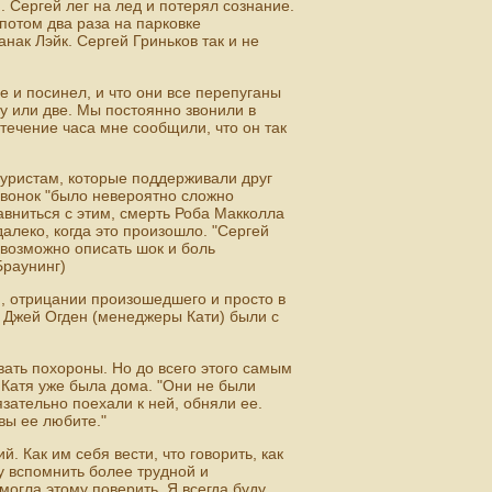
. Сергей лег на лед и потерял сознание.
потом два раза на парковке
ак Лэйк. Сергей Гриньков так и не
е и посинел, и что они все перепуганы
у или две. Мы постоянно звонили в
 течение часа мне сообщили, что он так
уристам, которые поддерживали друг
звонок "было невероятно сложно
равниться с этим, смерть Роба Макколла
алеко, когда это произошло. "Сергей
Невозможно описать шок и боль
Браунинг)
и, отрицании произошедшего и просто в
и Джей Огден (менеджеры Кати) были с
вать похороны. Но до всего этого самым
 Катя уже была дома. "Они не были
язательно поехали к ней, обняли ее.
 вы ее любите."
. Как им себя вести, что говорить, как
у вспомнить более трудной и
могла этому поверить. Я всегда буду