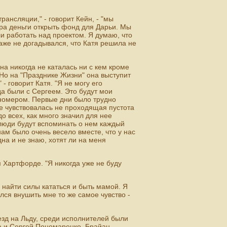
ансляции," - говорит Кейн, - "мы
ера деньги открыть фонд для Дарьи. Мы
и работать над проектом. Я думаю, что
аже не догадывался, что Катя решила не
а никогда не каталась ни с кем кроме
. Но на "Празднике Жизни" она выступит
 говорит Катя. "Я не могу его
а были с Сергеем. Это будут мои
 номером. Первые дни было трудно
е чувствовалась не проходящая пустота
о всех, как много значил для нее
 люди будут вспоминать о нем каждый
 нам было очень весело вместе, что у нас
дна и не знаю, хотят ли на меня
м Хартфорде. "Я никогда уже не буду
 найти силы кататься и быть мамой. Я
лся внушить мне то же самое чувство -
зд на Льду, среди исполнителей были
а и Сергей Пономаренко, Брайан