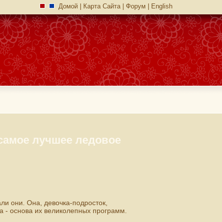
Домой
|
Карта Сайта
|
Форум
|
English
 самое лучшее ледовое
ли они. Она, девочка-подросток,
на - основа их великолепных программ.