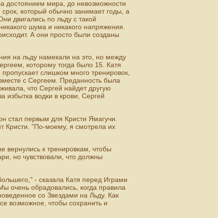
ла достоянием мира, до невозможности
срок, который обычно занимает годы, а
Они двигались по льду с такой
никакого шума и никакого напряжения.
оисходит. А они просто были созданы
ния на льду намекали на это, но между
ергеем, которому тогда было 15. Катя
й пропускает слишком много тренировок,
 вместе с Сергеем. Преданность была
еживала, что Сергей найдет другую
а избытка водки в крови, Сергей
зон стал первым для Кристи Ямагучи.
ит Кристи. "По-моему, я смотрела их
е вернулись к тренировкам, чтобы
ри, но чувствовали, что должны
большего," - сказала Катя перед Играми
 Мы очень обрадовались, когда правила
роведенное со Звездами на Льду. Как
се возможное, чтобы сохранить и