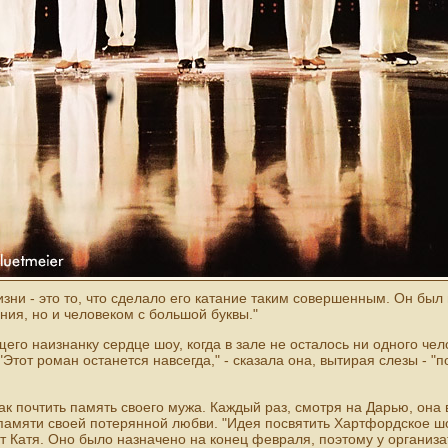
изни - это то, что сделало его катание таким совершенным. Он бы
ния, но и человеком с большой буквы."
го наизнанку сердце шоу, когда в зале не осталось ни одного чел
"Этот роман останется навсегда," - сказала она, вытирая слезы - "п
ак почтить память своего мужа. Каждый раз, смотря на Дарью, она 
памяти своей потерянной любви. "Идея посвятить Хартфордское ш
ит Катя. Оно было назначено на конец февраля, поэтому у организа