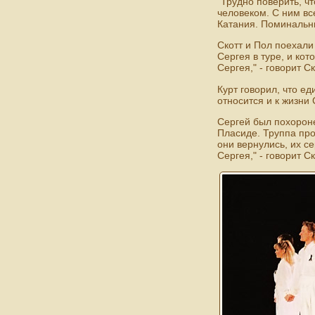
"Трудно поверить, ч
человеком. С ним вс
Катания. Поминальны
Скотт и Пол поехали
Сергея в туре, и кот
Сергея," - говорит С
Курт говорил, что е
относится и к жизни 
Сергей был похороне
Пласиде. Труппа про
они вернулись, их с
Сергея," - говорит Ск