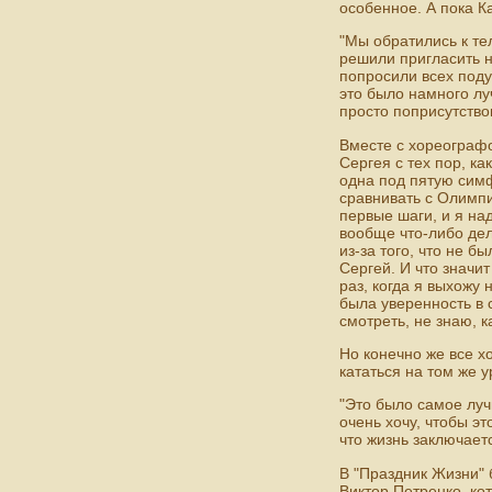
особенное. А пока К
"Мы обратились к те
решили пригласить н
попросили всех поду
это было намного лу
просто поприсутствов
Вместе с хореографо
Сергея с тех пор, ка
одна под пятую симф
сравнивать с Олимпи
первые шаги, и я на
вообще что-либо дел
из-за того, что не 
Сергей. И что значи
раз, когда я выхожу 
была уверенность в с
смотреть, не знаю, к
Но конечно же все хо
кататься на том же у
"Это было самое луч
очень хочу, чтобы э
что жизнь заключает
В "Праздник Жизни"
Виктор Петренко, ко