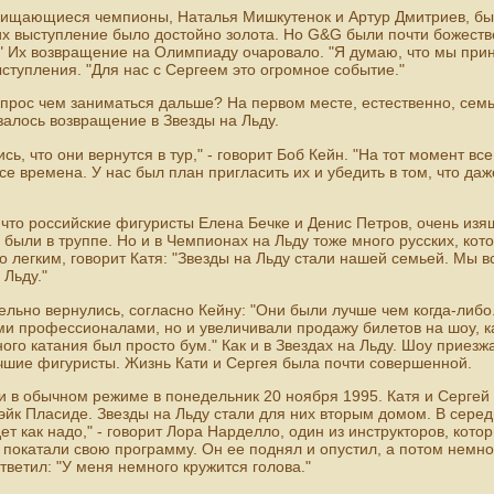
щищающиеся чемпионы, Наталья Мишкутенок и Артур Дмитриев, был
их выступление было достойно золота. Но G&G были почти божест
" Их возвращение на Олимпиаду очаровало. "Я думаю, что мы прин
ыступления. "Для нас с Сергеем это огромное событие."
прос чем заниматься дальше? На первом месте, естественно, семья
залось возвращение в Звезды на Льду.
ь, что они вернутся в тур," - говорит Боб Кейн. "На тот момент вс
се времена. У нас был план пригласить их и убедить в том, что да
 что российские фигуристы Елена Бечке и Денис Петров, очень из
 были в труппе. Но и в Чемпионах на Льду тоже много русских, ко
о легким, говорит Катя: "Звезды на Льду стали нашей семьей. Мы в
 Льду."
тельно вернулись, согласно Кейну: "Они были лучше чем когда-либ
и профессионалами, но и увеличивали продажу билетов на шоу, ка
ого катания был просто бум." Как и в Звездах на Льду. Шоу приезж
чшие фигуристы. Жизнь Кати и Сергея была почти совершенной.
 в обычном режиме в понедельник 20 ноября 1995. Катя и Сергей
эйк Пласиде. Звезды на Льду стали для них вторым домом. В серед
дет как надо," - говорит Лора Нарделло, один из инструкторов, кот
 покатали свою программу. Он ее поднял и опустил, а потом немно
тветил: "У меня немного кружится голова."