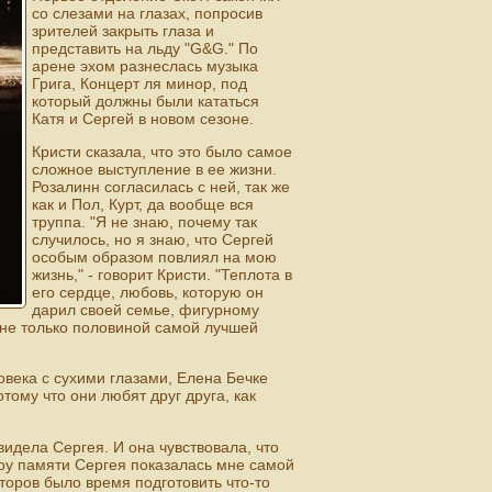
со слезами на глазах, попросив
зрителей закрыть глаза и
представить на льду "G&G." По
арене эхом разнеслась музыка
Грига, Концерт ля минор, под
который должны были кататься
Катя и Сергей в новом сезоне.
Кристи сказала, что это было самое
сложное выступление в ее жизни.
Розалинн согласилась с ней, так же
как и Пол, Курт, да вообще вся
труппа. "Я не знаю, почему так
случилось, но я знаю, что Сергей
особым образом повлиял на мою
жизнь," - говорит Кристи. "Теплота в
его сердце, любовь, которую он
дарил своей семье, фигурному
л не только половиной самой лучшей
овека с сухими глазами, Елена Бечке
отому что они любят друг друга, как
видела Сергея. И она чувствовала, что
оу памяти Сергея показалась мне самой
торов было время подготовить что-то