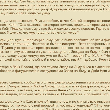
есть на лёд. Это было их последнее мгновение вместе в этой жизни
мощи попытались три раза восстановить ему ритм сердца на льду, 
м увезли в медицинский центр Адирондак в ближайшем городе Саран
му было 28 лет, когда он умер.
 когда мне позвонила Роуз и сообщила, что Сергей потерял сознани
инает Кейн. "Она сказала, что скорая помощь приехала через минут
в Лэйк Пласид, поэтому у нас были самые свежие новости. Где-то в
ие. Я думаю, что уже тогда понял, что он умер."
 официальную информацию, ему нужно было сообщить об этом фиг
лились в гостинице. Некоторые были в истерике. Этот телефонный 
он. Труппа уже прошла через трагедию раньше, но ничто не могло с
, но к тому времени он уже не выступал в Звездах на Льду и был д
ь, а в следующую минуту его уже не было," - говорит Пол Уайли. "
л такой сильный, спокойный и очень заботливый," - добавил Курт (
ртере в Лэйк Пласид, где вся труппа Звезд на Льду была в смятени
аботали с фигуристами и сотрудниками Звезд на Льду, а Дэби Нэш 
всего сделать, сообщить о случившемся родственникам и организо
тя. Сандра Безик и Майкл Сиберт собрали всех фигуристов, когда
ни навестить Катю," – вспоминает Кейн - "и я им сказал, чтобы об
вас видеть, то может уйти в спальню. Обнимите ее и покажите, что
ы шоу, ехали к Кате в полной тишине, если не считать всхлипываний
худшего, что могло с ней произойти, жестокого кошмара? "Я не мог
ции," - вспоминает Кристи. "Но Катя очень стойко держалась, я не 