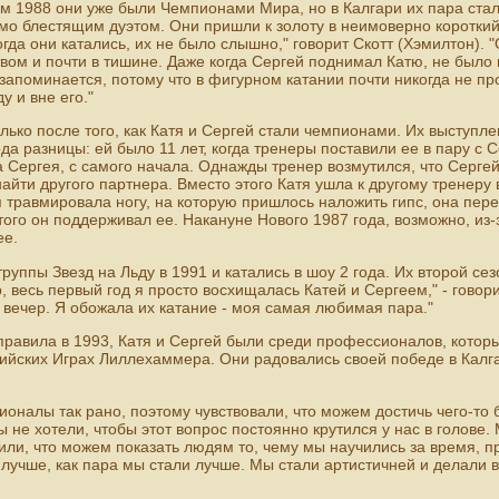
м 1988 они уже были Чемпионами Мира, но в Калгари их пара ста
 блестящим дуэтом. Они пришли к золоту в неимоверно короткий 
огда они катались, их не было слышно," говорит Скотт (Хэмилтон). "
вом и почти в тишине. Даже когда Сергей поднимал Катю, не было 
запоминается, потому что в фигурном катании почти никогда не пр
у и вне его."
лько после того, как Катя и Сергей стали чемпионами. Их выступле
да разницы: ей было 11 лет, когда тренеры поставили ее в пару с С
 Сергея, с самого начала. Однажды тренер возмутился, что Серге
найти другого партнера. Вместо этого Катя ушла к другому тренеру
я травмировала ногу, на которую пришлось наложить гипс, она пер
того он поддерживал ее. Накануне Нового 1987 года, возможно, из-з
ее.
руппы Звезд на Льду в 1991 и катались в шоу 2 года. Их второй се
р, весь первый год я просто восхищалась Катей и Сергеем," - говор
вечер. Я обожала их катание - моя самая любимая пара."
равила в 1993, Катя и Сергей были среди профессионалов, которы
ийских Играх Лиллехаммера. Они радовались своей победе в Калга
оналы так рано, поэтому чувствовали, что можем достичь чего-то 
 не хотели, чтобы этот вопрос постоянно крутился у нас в голове.
ли, что можем показать людям то, чему мы научились за время, п
лучше, как пара мы стали лучше. Мы стали артистичней и делали в