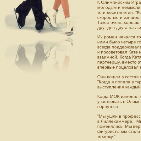
К Олимпийским Игра
молодым и немыслимо
то и десятилетия. "К
скоростью и изящест
Такое очень хорошо 
друг для друга на льд
Их роман начался то
ними было четыре го
всегда поддерживала
и посоветовал Кате 
взаимной. Когда Кат
партнершу, вместо э
впервые поцеловал 
Они вошли в состав т
"Когда я попала в ту
выступления каждый 
Когда МОК изменил п
участвовать в Олимп
вернуться.
"Мы ушли в професси
в Лиллехаммере. "Мы
поменялись. Мы вери
фигуристы мы стали 
технику."