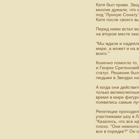
Катя был права. За
многие думали, что 
под "Лунную Сонату.
Катя после своего в
Перед ними встал во
на втором месте ока
"Мы ждали и надеялис
мире, а может и на в
всего."
Конечно помогло то,
и Генрих Сретенский
статус. Решение был
людьми в Звездах на
А когда они действи
только великолепным
время в мире фигурн
появились самые лу
Репетиции проходили
участниками шоу в Л
"Казалось, что все и
плохо. "Они немного
все в порядке?" Он о