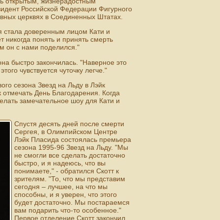
ень открытым, жизнерадостным
езидент Российской Федерации Фигурного
авных церквях в Соединенных Штатах.
я стала доверенным лицом Кати и
ет никогда понять и принять смерть
ым он с нами поделился."
она быстро закончилась. "Наверное это
того чувствуется чуточку легче."
ого сезона Звезд на Льду в Лэйк
 отмечать День Благодарения. Когда
делать замечательное шоу для Кати и
Спустя десять дней после смерти
Сергея, в Олимпийском Центре
Лэйк Пласида состоялась премьера
сезона 1995-96 Звезд на Льду. "Мы
не смогли все сделать достаточно
быстро, и я надеюсь, что вы
понимаете," - обратился Скотт к
зрителям. "То, что мы представим
сегодня – лучшее, на что мы
способны, и я уверен, что этого
будет достаточно. Мы постараемся
вам подарить что-то особенное."
Первое отделение Скотт закончил