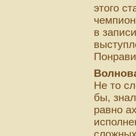
этого ст
чемпион
в запис
выступл
Понрави
Волнов
Не то сл
бы, знал
равно а
исполне
сложных