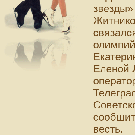
звезды»
Житнико
связалс
олимпий
Екатери
Еленой 
операто
Телегра
Советск
сообщит
весть.