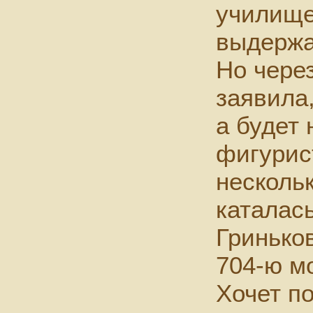
училище
выдержа
Но чере
заявила,
а будет
фигурис
несколь
каталас
Гринько
704-ю м
Хочет п