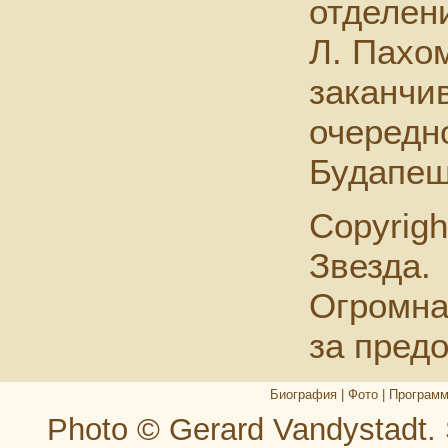
отделен
Л. Пахо
заканчив
очередн
Будапеш
Copyrigh
Звезда.
Огромна
за пред
Биография
|
Фото
|
Програм
Photo © Gerard Vandystadt.