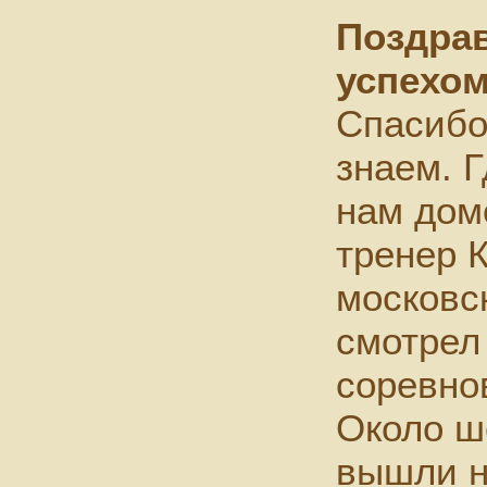
Поздра
успехом
Спасибо
знаем. Г
нам дом
тренер К
московс
смотрел
соревно
Около ш
вышли н