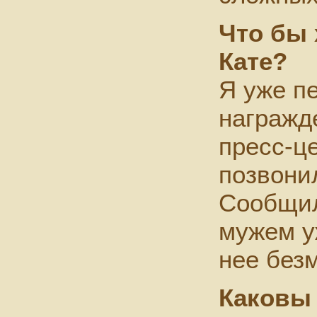
Что бы 
Кате?
Я уже п
награжд
пресс-ц
позвони
Сообщил
мужем у
нее без
Каковы