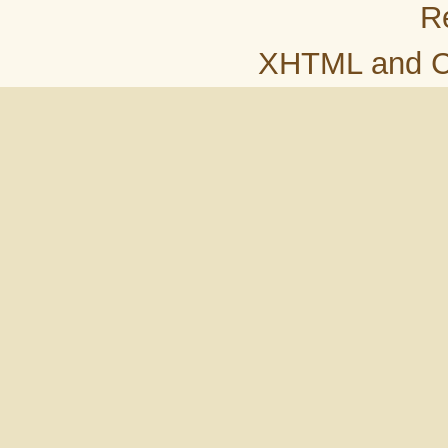
R
XHTML
and