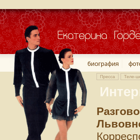
Пресса
Теле-ш
Интер
Разгово
Львовн
Корресп