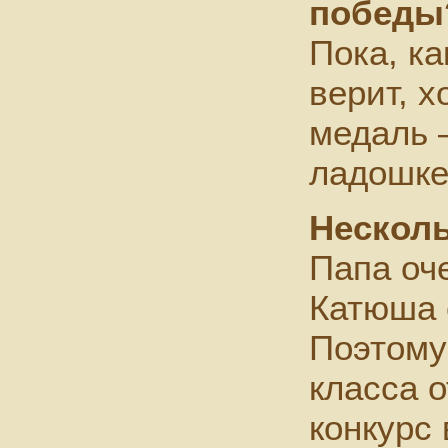
победы
Пока, ка
верит, 
медаль 
ладошке
Несколь
Папа оч
Катюша 
Поэтому
класса о
конкурс