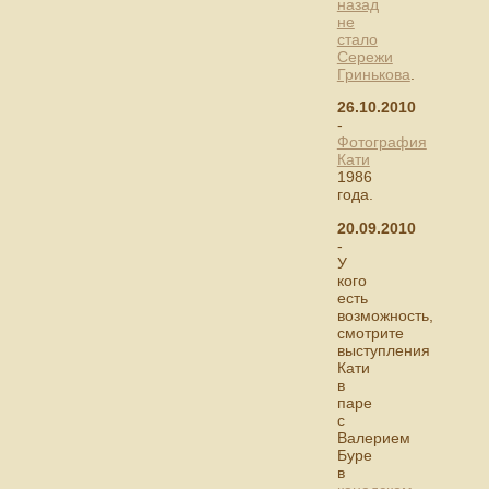
назад
не
стало
Сережи
Гринькова
.
26.10.2010
-
Фотография
Кати
1986
года.
20.09.2010
-
У
кого
есть
возможность,
смотрите
выступления
Кати
в
паре
с
Валерием
Буре
в