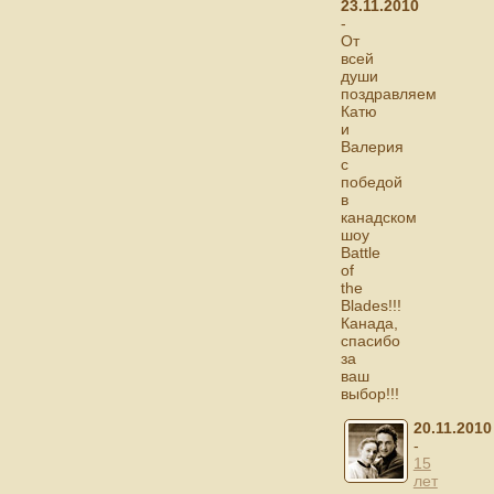
23.11.2010
-
От
всей
души
поздравляем
Катю
и
Валерия
с
победой
в
канадском
шоу
Battle
of
the
Blades!!!
Канада,
спасибо
за
ваш
выбор!!!
20.11.2010
-
15
лет