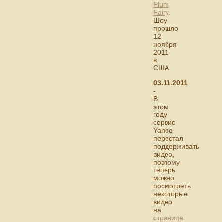
Plum
Fairy
.
Шоу
прошло
12
ноября
2011
в
США.
03.11.2011
-
В
этом
году
сервис
Yahoo
перестал
поддерживать
видео,
поэтому
теперь
можно
посмотреть
некоторые
видео
на
странице