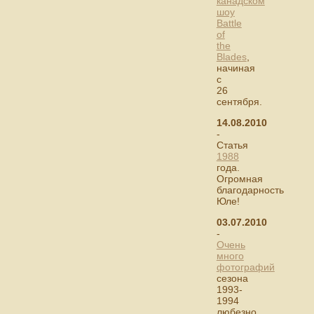
канадском
шоу
Battle
of
the
Blades
,
начиная
с
26
сентября.
14.08.2010
-
Статья
1988
года.
Огромная
благодарность
Юле!
03.07.2010
-
Очень
много
фотографий
сезона
1993-
1994
любезно