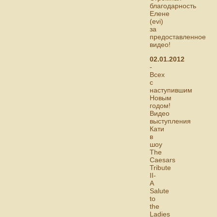
благодарность
Елене
(evi)
за
предоставленное
видео!
02.01.2012
-
Всех
с
наступившим
Новым
годом!
Видео
выступления
Кати
в
шоу
The
Caesars
Tribute
II-
A
Salute
to
the
Ladies