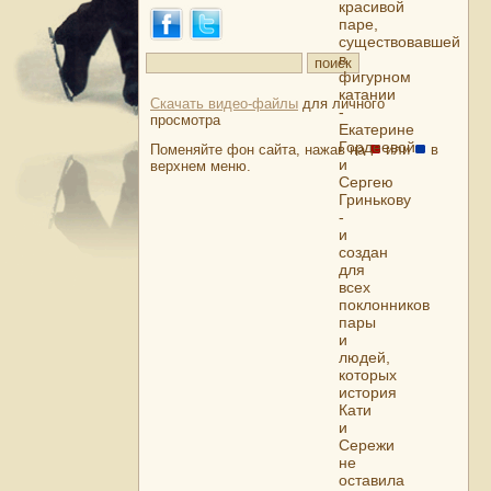
красивой
паре,
существовавшей
в
фигурном
катании
Скачать видео-файлы
для личного
-
просмотра
Екатерине
Гордеевой
Поменяйте фон сайта, нажав на
или
в
и
верхнем меню.
Сергею
Гринькову
-
и
создан
для
всех
поклонников
пары
и
людей,
которых
история
Кати
и
Сережи
не
оставила