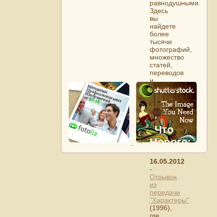
равнодушными.
Здесь
вы
найдете
более
тысячи
фотографий,
множество
статей,
переводов
и
интервью,
а
также
видео.
Что
Нового:
16.05.2012
-
Отрывок
из
передачи
"Характеры"
(1996),
где