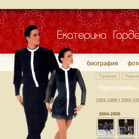
Галерея
Рарит
Программы
1982-1988
|
1989-19
2004-2005