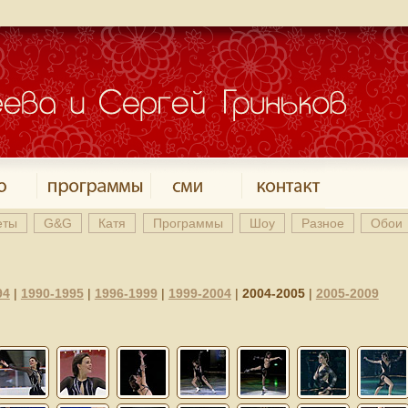
еты
G&G
Катя
Программы
Шоу
Разное
Обои
94
|
1990-1995
|
1996-1999
|
1999-2004
|
2004-2005
|
2005-2009